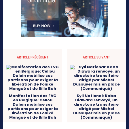
ARTICLE PRÉCÉDENT
ARTICLE SUIVANT
Manifestation des FVG
Syli National: Kaba
en Belgique: Cellou
Diawara renvoyé, un
Dalein mobilise ses
directoire transitoire
partisans pour exiger la
dirigé par Michel
libération de Foniké
Dussuyer mis en place
Menguè et de Billo Bah
(Communiqué)