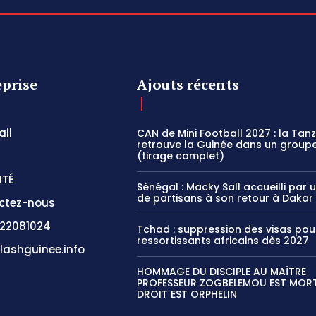
eprise
Ajouts récents
il
CAN de Mini Football 2027 : la Tan
retrouve la Guinée dans un groupe
(tirage complet)
ITÉ
Sénégal : Macky Sall accueilli par 
de partisans à son retour à Dakar
ctez-nous
22081024
Tchad : suppression des visas pou
ressortissants africains dès 2027
lashguinee.info
HOMMAGE DU DISCIPLE AU MAÎTRE
PROFESSEUR ZOGBELEMOU EST MORT,
DROIT EST ORPHELIN