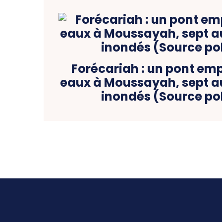
Forécariah : un pont emp
eaux à Moussayah, sept au
inondés (Source pol