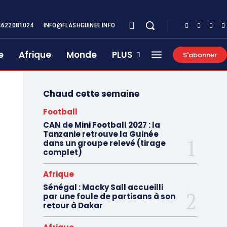
4622081024
INFO@FLASHGUINEE.INFO
e
Afrique
Monde
PLUS
S'abonner
Chaud cette semaine
Football
CAN de Mini Football 2027 : la
Tanzanie retrouve la Guinée
dans un groupe relevé (tirage
complet)
Afrique
Sénégal : Macky Sall accueilli
par une foule de partisans à son
retour à Dakar