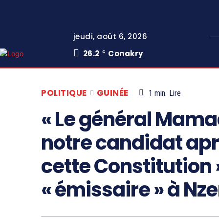
jeudi, août 6, 2026
26.2
Conakry
C
POLITIQUE
GUINÉE
1
min.
Lire
« Le général Mam
notre candidat apr
cette Constitution
« émissaire » à Nze