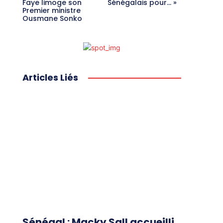
Faye limoge son
Sénégalais pour… »
Premier ministre
Ousmane Sonko
Articles Liés
Sénégal : Macky Sall accueilli