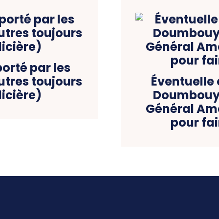
orté par les
tres toujours
Éventuelle
icière)
Doumbouya 
Général Am
pour fa