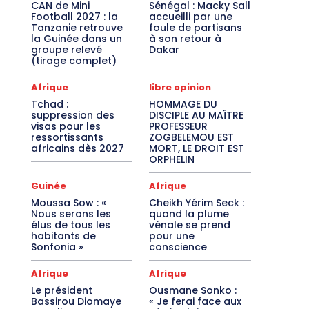
CAN de Mini
Sénégal : Macky Sall
Football 2027 : la
accueilli par une
Tanzanie retrouve
foule de partisans
la Guinée dans un
à son retour à
groupe relevé
Dakar
(tirage complet)
Afrique
libre opinion
Tchad :
HOMMAGE DU
suppression des
DISCIPLE AU MAÎTRE
visas pour les
PROFESSEUR
ressortissants
ZOGBELEMOU EST
africains dès 2027
MORT, LE DROIT EST
ORPHELIN
Guinée
Afrique
Moussa Sow : «
Cheikh Yérim Seck :
Nous serons les
quand la plume
élus de tous les
vénale se prend
habitants de
pour une
Sonfonia »
conscience
Afrique
Afrique
Le président
Ousmane Sonko :
Bassirou Diomaye
« Je ferai face aux