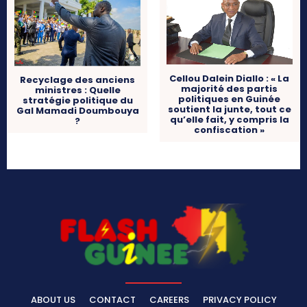
Cellou Dalein Diallo : « La
Recyclage des anciens
majorité des partis
ministres : Quelle
politiques en Guinée
stratégie politique du
soutient la junte, tout ce
Gal Mamadi Doumbouya
qu’elle fait, y compris la
?
confiscation »
ABOUT US
CONTACT
CAREERS
PRIVACY POLICY