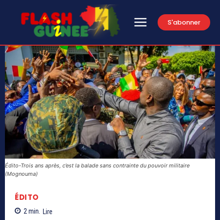
S'abonner
Édito-Trois ans après, c’est la balade sans contrainte du pouvoir militaire
(Mognouma)
ÉDITO
2
min.
Lire