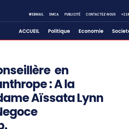
WEBMAIL
DMCA
PUBLICITÉ
CONTACTEZ-NOUS
+22
ACCUEIL
Politique
Economie
Societ
nseillère en
nthrope : A la
dame Aïssata Lynn
 Negoce
p.