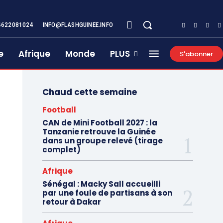
4622081024
INFO@FLASHGUINEE.INFO
e
Afrique
Monde
PLUS
S'abonner
Chaud cette semaine
Football
CAN de Mini Football 2027 : la
Tanzanie retrouve la Guinée
dans un groupe relevé (tirage
complet)
Afrique
Sénégal : Macky Sall accueilli
par une foule de partisans à son
retour à Dakar