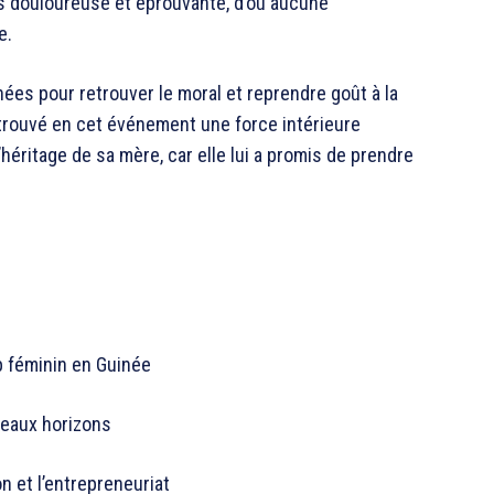
ès douloureuse et éprouvante, d’où aucune
e.
ées pour retrouver le moral et reprendre goût à la
e a trouvé en cet événement une force intérieure
héritage de sa mère, car elle lui a promis de prendre
p féminin en Guinée
veaux horizons
n et l’entrepreneuriat