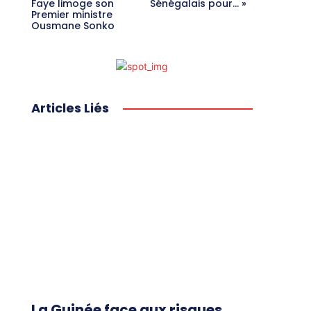
Faye limoge son
Sénégalais pour… »
Premier ministre
Ousmane Sonko
Articles Liés
La Guinée face aux risques