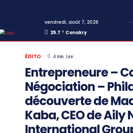
vendredi, août 7, 2026
25.7
Conakry
C
ÉDITO
4
min.
Lire
Entrepreneure – Co
Négociation – Phila
découverte de Ma
Kaba, CEO de Aily
International Grou