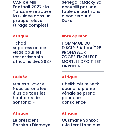
CAN de Mini
Sénégal : Macky Sall
Football 2027 : la
accueilli par une
Tanzanie retrouve
foule de partisans
la Guinée dans un
à son retour à
groupe relevé
Dakar
(tirage complet)
Afrique
libre opinion
Tchad :
HOMMAGE DU
suppression des
DISCIPLE AU MAÎTRE
visas pour les
PROFESSEUR
ressortissants
ZOGBELEMOU EST
africains dès 2027
MORT, LE DROIT EST
ORPHELIN
Guinée
Afrique
Moussa Sow : «
Cheikh Yérim Seck :
Nous serons les
quand la plume
élus de tous les
vénale se prend
habitants de
pour une
Sonfonia »
conscience
Afrique
Afrique
Le président
Ousmane Sonko :
Bassirou Diomaye
« Je ferai face aux