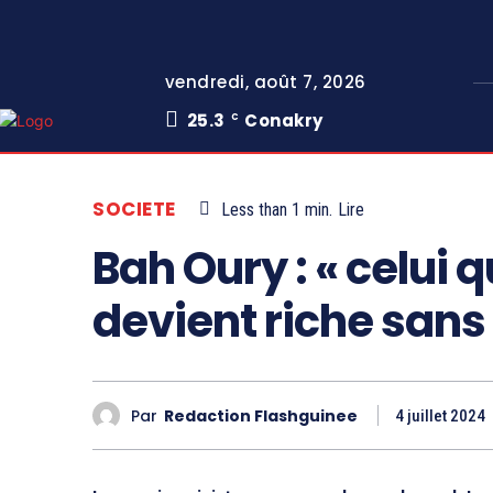
vendredi, août 7, 2026
25.3
Conakry
C
SOCIETE
Less than 1
min.
Lire
Bah Oury : « celui q
devient riche sans 
Par
Redaction Flashguinee
4 juillet 2024