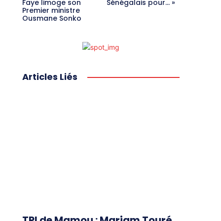
Faye limoge son
Sénégalais pour… »
Premier ministre
Ousmane Sonko
Articles Liés
TPI de Mamou : Mariam Touré