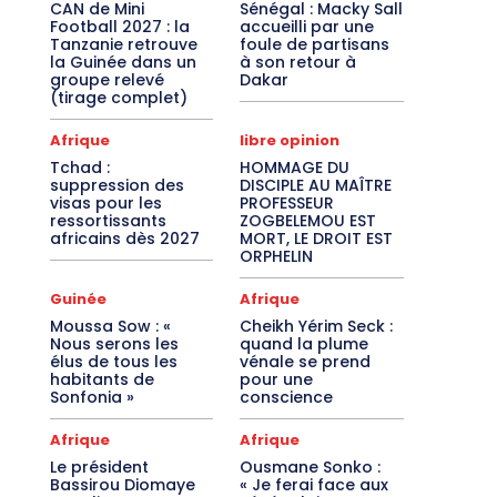
CAN de Mini
Sénégal : Macky Sall
Football 2027 : la
accueilli par une
Tanzanie retrouve
foule de partisans
la Guinée dans un
à son retour à
groupe relevé
Dakar
(tirage complet)
Afrique
libre opinion
Tchad :
HOMMAGE DU
suppression des
DISCIPLE AU MAÎTRE
visas pour les
PROFESSEUR
ressortissants
ZOGBELEMOU EST
africains dès 2027
MORT, LE DROIT EST
ORPHELIN
Guinée
Afrique
Moussa Sow : «
Cheikh Yérim Seck :
Nous serons les
quand la plume
élus de tous les
vénale se prend
habitants de
pour une
Sonfonia »
conscience
Afrique
Afrique
Le président
Ousmane Sonko :
Bassirou Diomaye
« Je ferai face aux