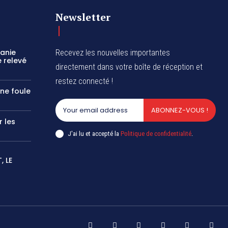
Newsletter
zanie
Recevez les nouvelles importantes
 relevé
directement dans votre boîte de réception et
restez connecté !
une foule
ABONNEZ-VOUS !
r les
J'ai lu et accepté la
Politique de confidentialité
.
 LE