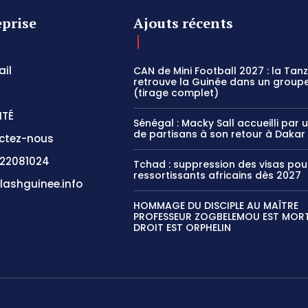
eprise
Ajouts récents
il
CAN de Mini Football 2027 : la Tan
retrouve la Guinée dans un groupe
(tirage complet)
ITÉ
Sénégal : Macky Sall accueilli par 
de partisans à son retour à Dakar
ctez-nous
22081024
Tchad : suppression des visas pou
ressortissants africains dès 2027
lashguinee.info
HOMMAGE DU DISCIPLE AU MAÎTRE
PROFESSEUR ZOGBELEMOU EST MORT,
DROIT EST ORPHELIN