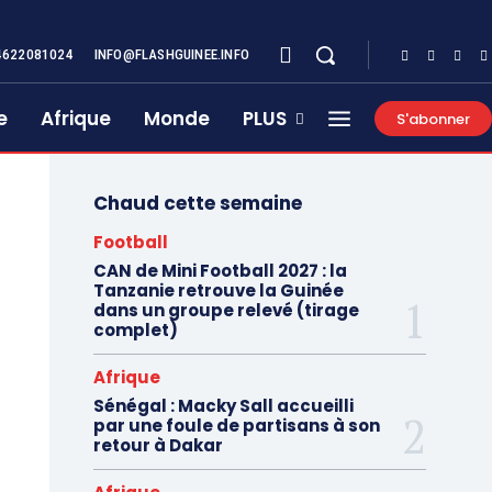
4622081024
INFO@FLASHGUINEE.INFO
e
Afrique
Monde
PLUS
S'abonner
Chaud cette semaine
Football
CAN de Mini Football 2027 : la
Tanzanie retrouve la Guinée
dans un groupe relevé (tirage
complet)
Afrique
Sénégal : Macky Sall accueilli
par une foule de partisans à son
retour à Dakar