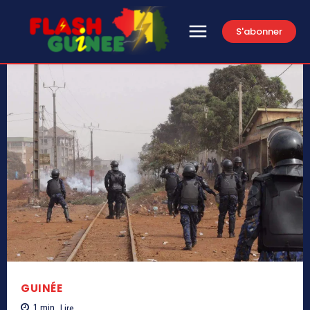
S'abonner
GUINÉE
1
min.
Lire