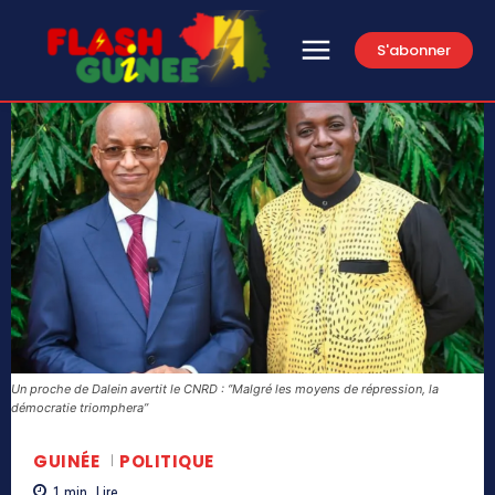
S'abonner
Un proche de Dalein avertit le CNRD : ‘’Malgré les moyens de répression, la
démocratie triomphera’’
GUINÉE
POLITIQUE
1
min.
Lire