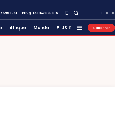
4622081024
INFO@FLASHGUINEE.INFO
e
Afrique
Monde
PLUS
S'abonner