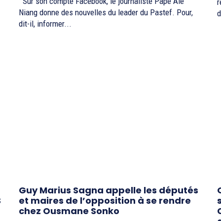
Sur son compte Facebook, le journaliste Pape Alé
r
Niang donne des nouvelles du leader du Pastef. Pour,
d
dit-il, informer...
Guy Marius Sagna appelle les députés
S
et maires de l’opposition à se rendre
chez Ousmane Sonko