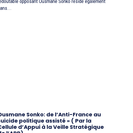
edoutable opposant Ousmane Sonko réside également
ans...
Ousmane Sonko: de l’Anti-France au
suicide politique assisté » ( Par la
Cellule d’Appui à la Veille Stratégique