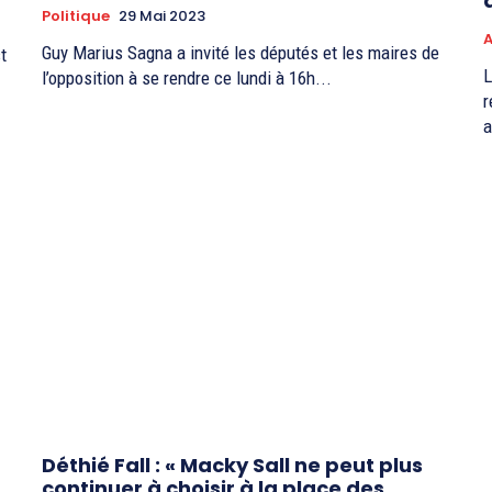
Politique
29 Mai 2023
A
Guy Marius Sagna a invité les députés et les maires de
t
L
l’opposition à se rendre ce lundi à 16h...
r
a
Déthié Fall : « Macky Sall ne peut plus
continuer à choisir à la place des