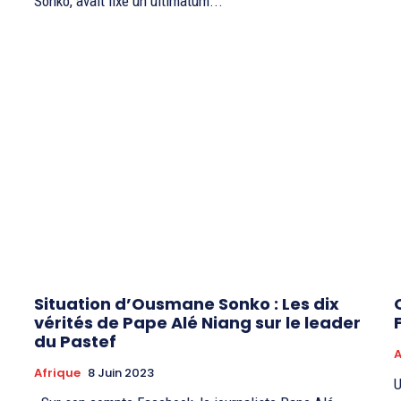
Sonko, avait fixé un ultimatum...
Situation d’Ousmane Sonko : Les dix
vérités de Pape Alé Niang sur le leader
du Pastef
A
Afrique
8 Juin 2023
U