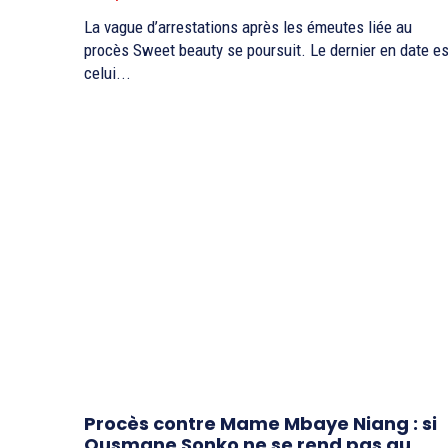
La vague d’arrestations après les émeutes liée au
procès Sweet beauty se poursuit. Le dernier en date es
celui...
Procès contre Mame Mbaye Niang : si
Ousmane Sonko ne se rend pas au