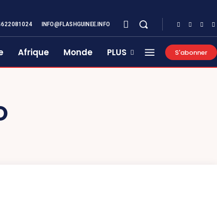
4622081024
INFO@FLASHGUINEE.INFO
e
Afrique
Monde
PLUS
S'abonner
O