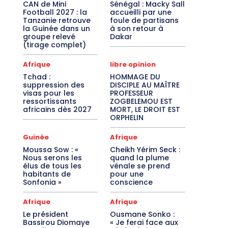
CAN de Mini
Sénégal : Macky Sall
Football 2027 : la
accueilli par une
Tanzanie retrouve
foule de partisans
la Guinée dans un
à son retour à
groupe relevé
Dakar
(tirage complet)
Afrique
libre opinion
Tchad :
HOMMAGE DU
suppression des
DISCIPLE AU MAÎTRE
visas pour les
PROFESSEUR
ressortissants
ZOGBELEMOU EST
africains dès 2027
MORT, LE DROIT EST
ORPHELIN
Guinée
Afrique
Moussa Sow : «
Cheikh Yérim Seck :
Nous serons les
quand la plume
élus de tous les
vénale se prend
habitants de
pour une
Sonfonia »
conscience
Afrique
Afrique
Le président
Ousmane Sonko :
Bassirou Diomaye
« Je ferai face aux