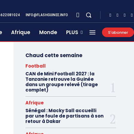
4622081024
INFO@FLASHGUINEE.INFO
e
Afrique
Monde
PLUS
S'abonner
Chaud cette semaine
Football
CAN de Mini Football 2027 : la
Tanzanie retrouve la Guinée
dans un groupe relevé (tirage
complet)
Afrique
Sénégal : Macky Sall accueilli
par une foule de partisans à son
retour à Dakar