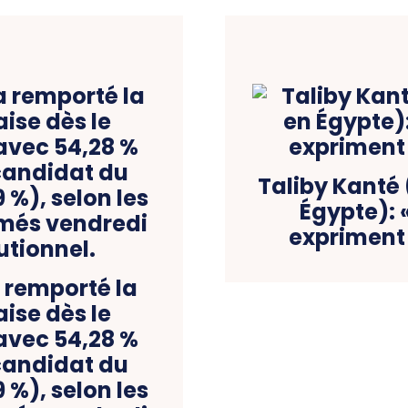
Taliby Kanté
Égypte): 
expriment 
 remporté la
ise dès le
avec 54,28 %
 candidat du
%), selon les