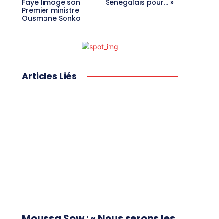
Faye limoge son
Sénégalais pour… »
Premier ministre
Ousmane Sonko
Articles Liés
Moussa Sow : « Nous serons les