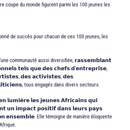
ière coupe du monde figurent parmi les 100 jeunes les
uronné de succès pour chacun de ces 100 jeunes, les
ne communauté aussi diversifiée, 𝗿𝗮𝘀𝘀𝗲𝗺𝗯𝗹𝗮𝗻𝘁
𝗲𝗹𝘀 𝘁𝗲𝗹𝘀 𝗾𝘂𝗲 𝗱𝗲𝘀 𝗰𝗵𝗲𝗳𝘀 𝗱’𝗲𝗻𝘁𝗿𝗲𝗽𝗿𝗶𝘀𝗲,
𝗶𝘀𝘁𝗲𝘀, 𝗱𝗲𝘀 𝗮𝗰𝘁𝗶𝘃𝗶𝘀𝘁𝗲𝘀, 𝗱𝗲𝘀
 𝗽𝗼𝗹𝗶𝘁𝗶𝗰𝗶𝗲𝗻𝘀, tous engagés dans divers secteurs.
𝗺𝗶𝗲̀𝗿𝗲 𝗹𝗲𝘀 𝗷𝗲𝘂𝗻𝗲𝘀 𝗔𝗳𝗿𝗶𝗰𝗮𝗶𝗻𝘀 𝗾𝘂𝗶
𝗮𝗻𝘁 𝘂𝗻 𝗶𝗺𝗽𝗮𝗰𝘁 𝗽𝗼𝘀𝗶𝘁𝗶𝗳 𝗱𝗮𝗻𝘀 𝗹𝗲𝘂𝗿𝘀 𝗽𝗮𝘆𝘀
𝗻𝘀 𝘀𝗼𝗻 𝗲𝗻𝘀𝗲𝗺𝗯𝗹𝗲. Elle témoigne de manière éloquente
Afrique.