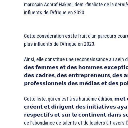
marocain Achraf Hakimi, demi-finaliste de la dern
influents de l’Afrique en 2023 .
Cette consécration est le fruit d’un parcours co
plus influents de l’Afrique en 2023.
Ainsi, elle constitue une reconnaissance au sein d’u
𝗱𝗲𝘀 𝗳𝗲𝗺𝗺𝗲𝘀 𝗲𝘁 𝗱𝗲𝘀 𝗵𝗼𝗺𝗺𝗲𝘀 𝗲𝘅𝗰𝗲𝗽𝘁𝗶𝗼𝗻
𝗱𝗲𝘀 𝗰𝗮𝗱𝗿𝗲𝘀, 𝗱𝗲𝘀 𝗲𝗻𝘁𝗿𝗲𝗽𝗿𝗲𝗻𝗲𝘂𝗿𝘀, 𝗱𝗲𝘀 𝗮𝗿
𝗽𝗿𝗼𝗳𝗲𝘀𝘀𝗶𝗼𝗻𝗻𝗲𝗹𝘀 𝗱𝗲𝘀 𝗺𝗲́𝗱𝗶𝗮𝘀 𝗲𝘁 𝗱𝗲𝘀
Cette liste, qui en est à sa huitième édition, 𝗺𝗲𝘁 𝗲𝗻 𝗹
𝗰𝗿𝗲́𝗲𝗻𝘁 𝗲𝘁 𝗱𝗶𝗿𝗶𝗴𝗲𝗻𝘁 𝗱𝗲𝘀 𝗶𝗻𝗶𝘁𝗶𝗮𝘁𝗶𝘃𝗲𝘀 𝗮𝘆
𝗿𝗲𝘀𝗽𝗲𝗰𝘁𝗶𝗳𝘀 𝗲𝘁 𝘀𝘂𝗿 𝗹𝗲 𝗰𝗼𝗻𝘁𝗶𝗻𝗲𝗻𝘁 𝗱
de l’abondance de talents et de leaders à travers l’