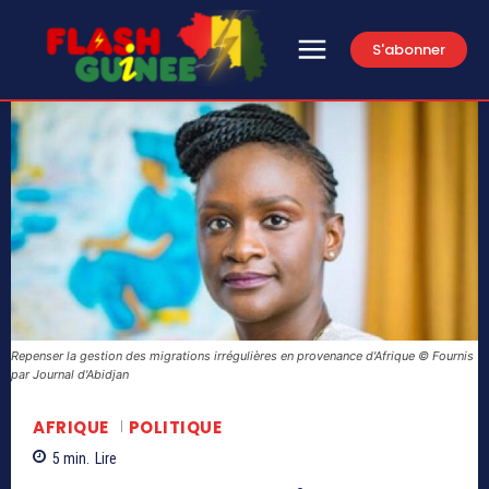
S'abonner
Repenser la gestion des migrations irrégulières en provenance d'Afrique © Fournis
par Journal d'Abidjan
AFRIQUE
POLITIQUE
5
min.
Lire