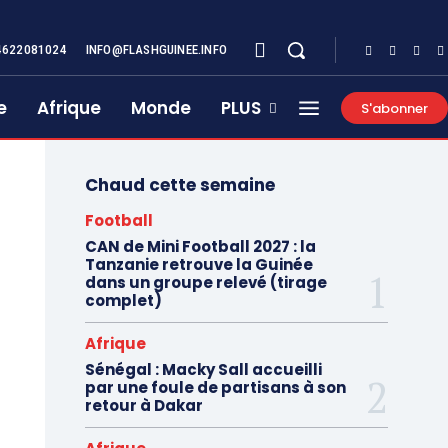
4622081024
INFO@FLASHGUINEE.INFO
e
Afrique
Monde
PLUS
S'abonner
Chaud cette semaine
Football
CAN de Mini Football 2027 : la
Tanzanie retrouve la Guinée
dans un groupe relevé (tirage
complet)
Afrique
Sénégal : Macky Sall accueilli
par une foule de partisans à son
retour à Dakar