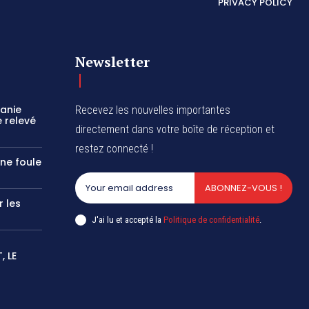
PRIVACY POLICY
Newsletter
zanie
Recevez les nouvelles importantes
 relevé
directement dans votre boîte de réception et
restez connecté !
une foule
ABONNEZ-VOUS !
r les
J'ai lu et accepté la
Politique de confidentialité
.
 LE