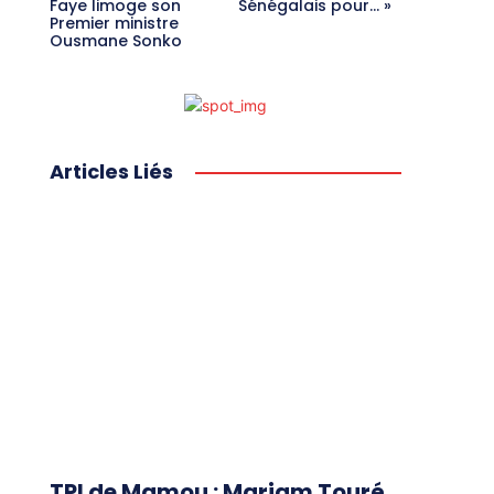
Faye limoge son
Sénégalais pour… »
Premier ministre
Ousmane Sonko
Articles Liés
TPI de Mamou : Mariam Touré