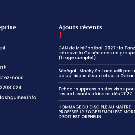
eprise
Ajouts récents
il
CAN de Mini Football 2027 : la Tan
retrouve la Guinée dans un groupe
(tirage complet)
ITÉ
Sénégal : Macky Sall accueilli par 
de partisans à son retour à Dakar
ctez-nous
22081024
Tchad : suppression des visas pou
ressortissants africains dès 2027
lashguinee.info
HOMMAGE DU DISCIPLE AU MAÎTRE
PROFESSEUR ZOGBELEMOU EST MORT,
DROIT EST ORPHELIN