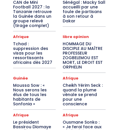
CAN de Mini
Sénégal : Macky Sall
Football 2027 : la
accueilli par une
Tanzanie retrouve
foule de partisans
la Guinée dans un
à son retour à
groupe relevé
Dakar
(tirage complet)
Afrique
libre opinion
Tchad :
HOMMAGE DU
suppression des
DISCIPLE AU MAÎTRE
visas pour les
PROFESSEUR
ressortissants
ZOGBELEMOU EST
africains dès 2027
MORT, LE DROIT EST
ORPHELIN
Guinée
Afrique
Moussa Sow : «
Cheikh Yérim Seck :
Nous serons les
quand la plume
élus de tous les
vénale se prend
habitants de
pour une
Sonfonia »
conscience
Afrique
Afrique
Le président
Ousmane Sonko :
Bassirou Diomaye
« Je ferai face aux