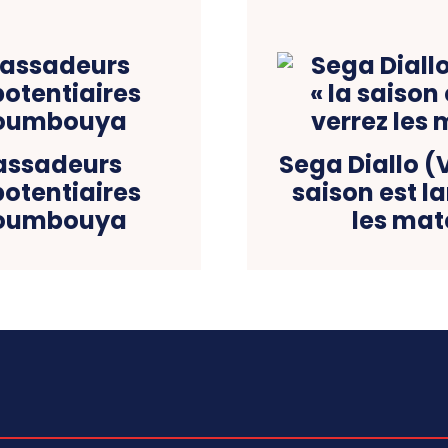
bassadeurs
Sega Diallo (
potentiaires
saison est l
Doumbouya
les mat