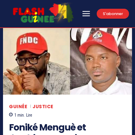
S'abonner
GUINÉE
JUSTICE
1
min.
Lire
Foniké Menguè et