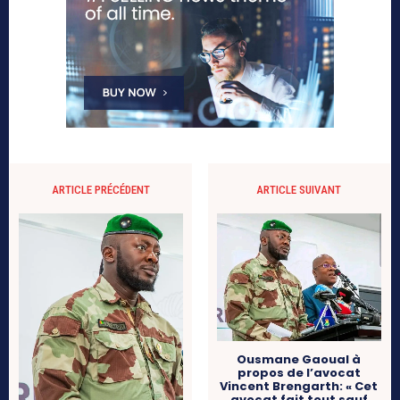
ARTICLE PRÉCÉDENT
ARTICLE SUIVANT
Ousmane Gaoual à
propos de l’avocat
Vincent Brengarth: « Cet
avocat fait tout sauf