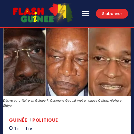
S'abonner
Dérive autoritaire en Guinée ?: Ousmane Gaoual met en cause Cellou, Alpha et
Sidya
GUINÉE
POLITIQUE
1
min.
Lire