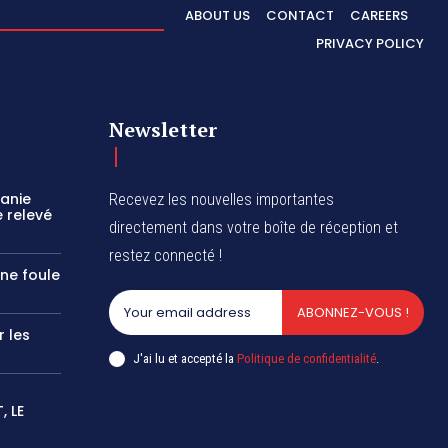
ABOUT US
CONTACT
CAREERS
PRIVACY POLICY
Newsletter
zanie
Recevez les nouvelles importantes
 relevé
directement dans votre boîte de réception et
restez connecté !
une foule
ABONNEZ-VOUS !
r les
J'ai lu et accepté la
Politique de confidentialité
.
 LE