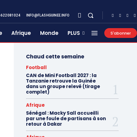
4622081024
INFO@FLASHGUINEE.INFO
e
Afrique
Monde
PLUS
S'abonner
Chaud cette semaine
Football
CAN de Mini Football 2027 : la
Tanzanie retrouve la Guinée
dans un groupe relevé (tirage
complet)
Afrique
Sénégal : Macky Sall accueilli
par une foule de partisans à son
retour à Dakar