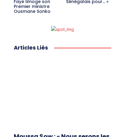
Faye limoge son
Sénégalais pour… »
Premier ministre
Ousmane Sonko
Articles Liés
Moussa Sow : « Nous serons les