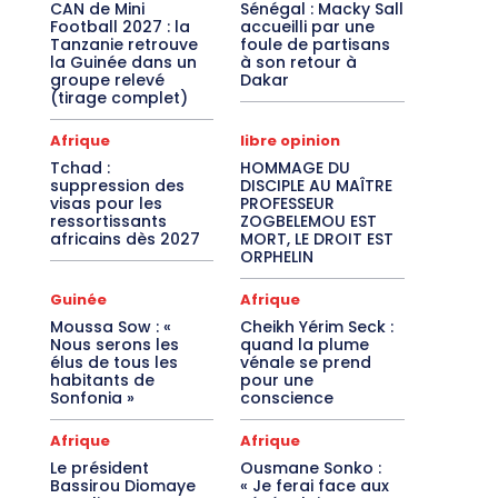
CAN de Mini
Sénégal : Macky Sall
Football 2027 : la
accueilli par une
Tanzanie retrouve
foule de partisans
la Guinée dans un
à son retour à
groupe relevé
Dakar
(tirage complet)
Afrique
libre opinion
Tchad :
HOMMAGE DU
suppression des
DISCIPLE AU MAÎTRE
visas pour les
PROFESSEUR
ressortissants
ZOGBELEMOU EST
africains dès 2027
MORT, LE DROIT EST
ORPHELIN
Guinée
Afrique
Moussa Sow : «
Cheikh Yérim Seck :
Nous serons les
quand la plume
élus de tous les
vénale se prend
habitants de
pour une
Sonfonia »
conscience
Afrique
Afrique
Le président
Ousmane Sonko :
Bassirou Diomaye
« Je ferai face aux