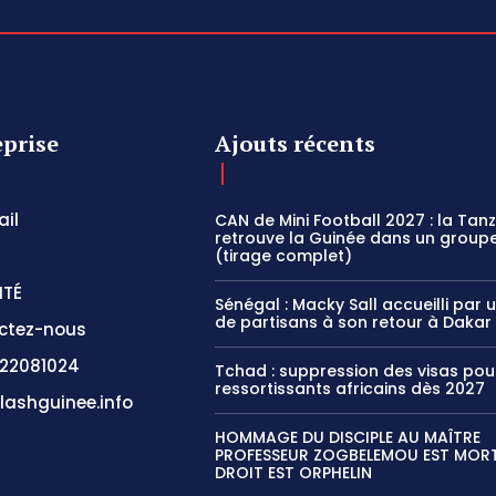
eprise
Ajouts récents
il
CAN de Mini Football 2027 : la Tan
retrouve la Guinée dans un groupe
(tirage complet)
ITÉ
Sénégal : Macky Sall accueilli par 
de partisans à son retour à Dakar
ctez-nous
22081024
Tchad : suppression des visas pou
ressortissants africains dès 2027
lashguinee.info
HOMMAGE DU DISCIPLE AU MAÎTRE
PROFESSEUR ZOGBELEMOU EST MORT,
DROIT EST ORPHELIN