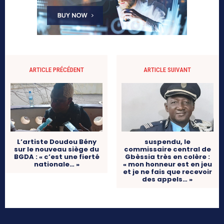
ARTICLE PRÉCÉDENT
ARTICLE SUIVANT
L’artiste Doudou Bény
suspendu, le
sur le nouveau siège du
commissaire central de
BGDA : « c’est une fierté
Gbèssia très en colère :
nationale… »
« mon honneur est en jeu
et je ne fais que recevoir
des appels… »