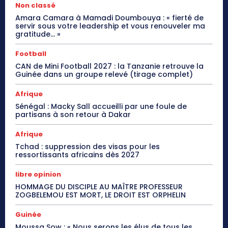
Non classé
Amara Camara à Mamadi Doumbouya : « fierté de
servir sous votre leadership et vous renouveler ma
gratitude… »
Football
CAN de Mini Football 2027 : la Tanzanie retrouve la
Guinée dans un groupe relevé (tirage complet)
Afrique
Sénégal : Macky Sall accueilli par une foule de
partisans à son retour à Dakar
Afrique
Tchad : suppression des visas pour les
ressortissants africains dès 2027
libre opinion
HOMMAGE DU DISCIPLE AU MAÎTRE PROFESSEUR
ZOGBELEMOU EST MORT, LE DROIT EST ORPHELIN
Guinée
Moussa Sow : « Nous serons les élus de tous les