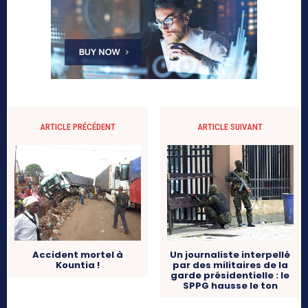
ARTICLE PRÉCÉDENT
ARTICLE SUIVANT
Accident mortel à
Un journaliste interpellé
Kountia !
par des militaires de la
garde présidentielle : le
SPPG hausse le ton