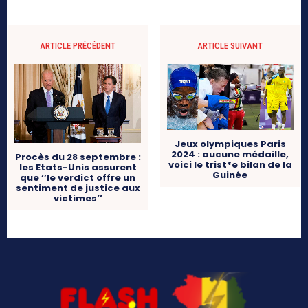
ARTICLE PRÉCÉDENT
ARTICLE SUIVANT
Jeux olympiques Paris
2024 : aucune médaille,
Procès du 28 septembre :
voici le trist*e bilan de la
les Etats-Unis assurent
Guinée
que ‘’le verdict offre un
sentiment de justice aux
victimes’’