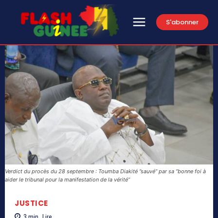
S'abonner
Verdict du procès du 28 septembre : Toumba Diakité ‘’sauvé’’ par sa ‘’bonne foi à
aider le tribunal pour la manifestation de la vérité’’
JUSTICE
3
min.
Lire