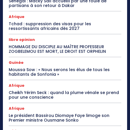
Sénégal : Macky Sall accueilli par une foule de
partisans à son retour à Dakar
Afrique
Tchad : suppression des visas pour les
ressortissants africains dès 2027
libre opinion
HOMMAGE DU DISCIPLE AU MAÎTRE PROFESSEUR
ZOGBELEMOU EST MORT, LE DROIT EST ORPHELIN
Guinée
Moussa Sow : « Nous serons les élus de tous les
habitants de Sonfonia »
Afrique
Cheikh Yérim Seck : quand la plume vénale se prend
pour une conscience
Afrique
Le président Bassirou Diomaye Faye limoge son
Premier ministre Ousmane Sonko