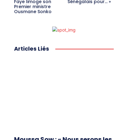
Faye limoge son
Sénégalais pour… »
Premier ministre
Ousmane Sonko
Articles Liés
Moussa Sow : « Nous serons les