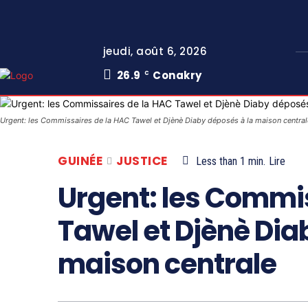
jeudi, août 6, 2026
26.9
Conakry
C
Urgent: les Commissaires de la HAC Tawel et Djènè Diaby déposés à la maison central
GUINÉE
JUSTICE
Less than 1
min.
Lire
Urgent: les Commi
Tawel et Djènè Dia
maison centrale