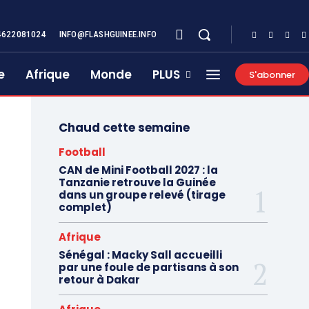
4622081024
INFO@FLASHGUINEE.INFO
e
Afrique
Monde
PLUS
S'abonner
Chaud cette semaine
Football
CAN de Mini Football 2027 : la
Tanzanie retrouve la Guinée
dans un groupe relevé (tirage
complet)
Afrique
Sénégal : Macky Sall accueilli
par une foule de partisans à son
retour à Dakar