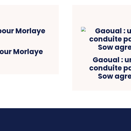
pour Morlaye
Gaoual : u
conduite pa
Sow agre