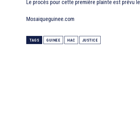
Le procès pour cette première plainte est prévu le 
Mosaiqueguinee.com
TAGS
GUINEE
HAC
JUSTICE