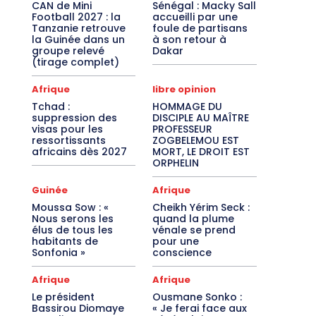
CAN de Mini
Sénégal : Macky Sall
Football 2027 : la
accueilli par une
Tanzanie retrouve
foule de partisans
la Guinée dans un
à son retour à
groupe relevé
Dakar
(tirage complet)
Afrique
libre opinion
Tchad :
HOMMAGE DU
suppression des
DISCIPLE AU MAÎTRE
visas pour les
PROFESSEUR
ressortissants
ZOGBELEMOU EST
africains dès 2027
MORT, LE DROIT EST
ORPHELIN
Guinée
Afrique
Moussa Sow : «
Cheikh Yérim Seck :
Nous serons les
quand la plume
élus de tous les
vénale se prend
habitants de
pour une
Sonfonia »
conscience
Afrique
Afrique
Le président
Ousmane Sonko :
Bassirou Diomaye
« Je ferai face aux