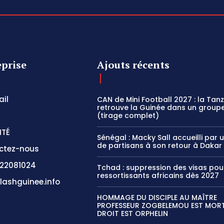
eprise
Ajouts récents
il
CAN de Mini Football 2027 : la Tan
retrouve la Guinée dans un groupe
(tirage complet)
ITÉ
Sénégal : Macky Sall accueilli par 
de partisans à son retour à Dakar
ctez-nous
22081024
Tchad : suppression des visas pou
ressortissants africains dès 2027
lashguinee.info
HOMMAGE DU DISCIPLE AU MAÎTRE
PROFESSEUR ZOGBELEMOU EST MORT,
DROIT EST ORPHELIN