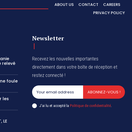
ABOUT US
CONTACT
CAREERS
PRIVACY POLICY
Newsletter
zanie
Recevez les nouvelles importantes
 relevé
directement dans votre boîte de réception et
restez connecté !
une foule
ABONNEZ-VOUS !
r les
J'ai lu et accepté la
Politique de confidentialité
.
 LE