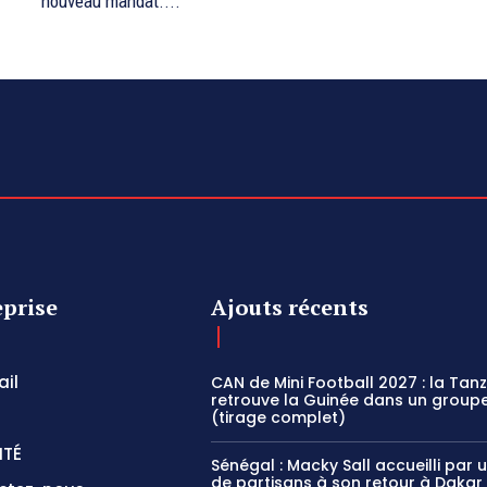
nouveau mandat....
eprise
Ajouts récents
il
CAN de Mini Football 2027 : la Tan
retrouve la Guinée dans un groupe
(tirage complet)
ITÉ
Sénégal : Macky Sall accueilli par 
de partisans à son retour à Dakar