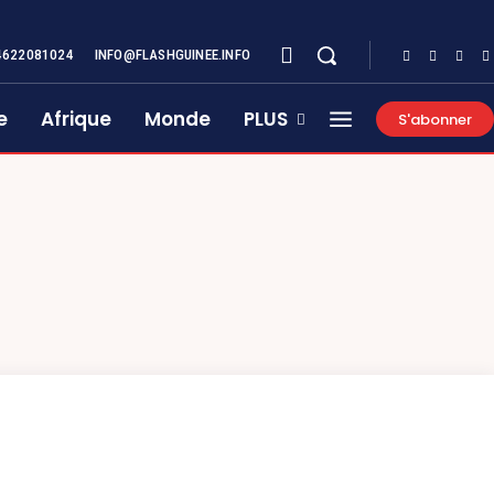
4622081024
INFO@FLASHGUINEE.INFO
e
Afrique
Monde
PLUS
S'abonner