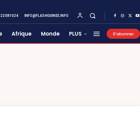
622081024
INFO@FLASHGUINEE.INFO
e
Afrique
Monde
PLUS
S'abonner