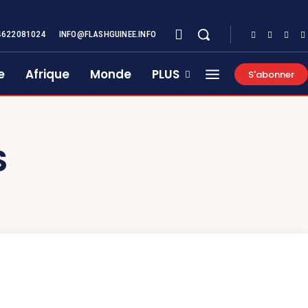
4622081024
INFO@FLASHGUINEE.INFO
e
Afrique
Monde
PLUS
S'abonner
S