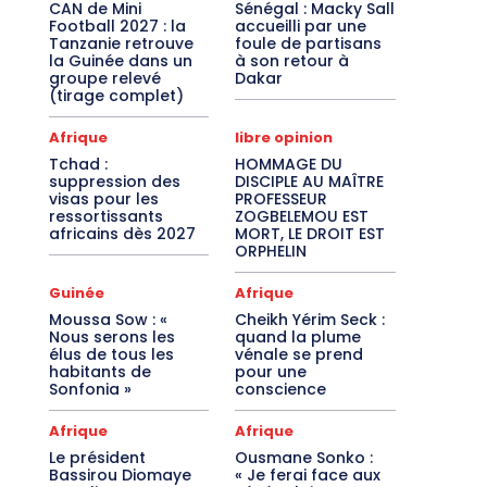
CAN de Mini
Sénégal : Macky Sall
Football 2027 : la
accueilli par une
Tanzanie retrouve
foule de partisans
la Guinée dans un
à son retour à
groupe relevé
Dakar
(tirage complet)
Afrique
libre opinion
Tchad :
HOMMAGE DU
suppression des
DISCIPLE AU MAÎTRE
visas pour les
PROFESSEUR
ressortissants
ZOGBELEMOU EST
africains dès 2027
MORT, LE DROIT EST
ORPHELIN
Guinée
Afrique
Moussa Sow : «
Cheikh Yérim Seck :
Nous serons les
quand la plume
élus de tous les
vénale se prend
habitants de
pour une
Sonfonia »
conscience
Afrique
Afrique
Le président
Ousmane Sonko :
Bassirou Diomaye
« Je ferai face aux