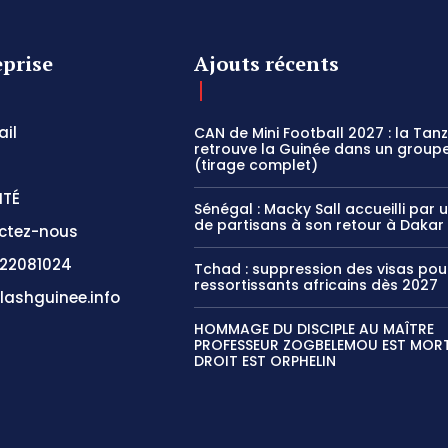
eprise
Ajouts récents
il
CAN de Mini Football 2027 : la Tan
retrouve la Guinée dans un groupe
(tirage complet)
ITÉ
Sénégal : Macky Sall accueilli par 
de partisans à son retour à Dakar
ctez-nous
22081024
Tchad : suppression des visas pou
ressortissants africains dès 2027
lashguinee.info
HOMMAGE DU DISCIPLE AU MAÎTRE
PROFESSEUR ZOGBELEMOU EST MORT,
DROIT EST ORPHELIN