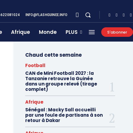
4622081024
INFO@FLASHGUINEE.INFO
e
Afrique
Monde
PLUS
S'abonner
Chaud cette semaine
Football
CAN de Mini Football 2027 : la
Tanzanie retrouve la Guinée
dans un groupe relevé (tirage
complet)
Afrique
Sénégal : Macky Sall accueilli
par une foule de partisans à son
retour à Dakar