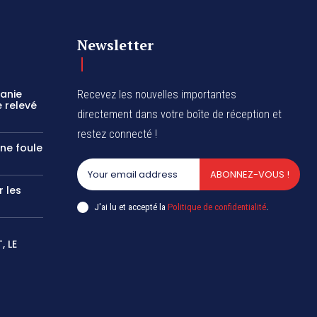
Newsletter
zanie
Recevez les nouvelles importantes
 relevé
directement dans votre boîte de réception et
restez connecté !
une foule
ABONNEZ-VOUS !
r les
J'ai lu et accepté la
Politique de confidentialité
.
 LE