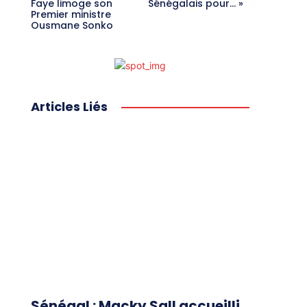
Faye limoge son
Sénégalais pour… »
Premier ministre
Ousmane Sonko
Articles Liés
Sénégal : Macky Sall accueilli