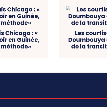
is Chicago : «
Les courti
ir en Guinée,
Doumbouya et
e méthode»
de la transi