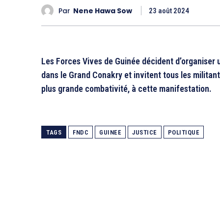
Par
Nene Hawa Sow
23 août 2024
Les Forces Vives de Guinée décident d’organiser 
dans le Grand Conakry et invitent tous les milita
plus grande combativité, à cette manifestation.
TAGS
FNDC
GUINEE
JUSTICE
POLITIQUE