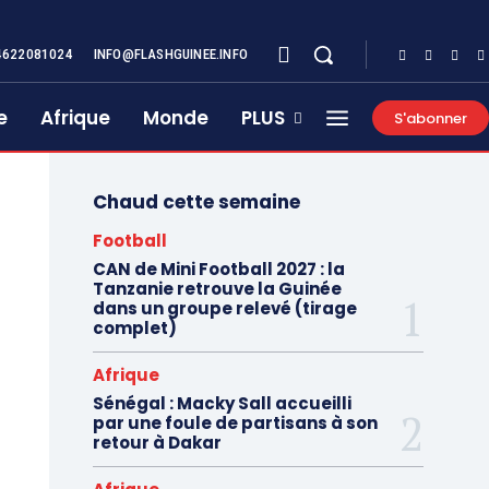
4622081024
INFO@FLASHGUINEE.INFO
e
Afrique
Monde
PLUS
S'abonner
Chaud cette semaine
Football
CAN de Mini Football 2027 : la
Tanzanie retrouve la Guinée
dans un groupe relevé (tirage
complet)
Afrique
Sénégal : Macky Sall accueilli
par une foule de partisans à son
retour à Dakar