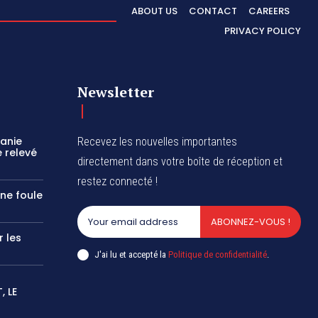
ABOUT US
CONTACT
CAREERS
PRIVACY POLICY
Newsletter
zanie
Recevez les nouvelles importantes
 relevé
directement dans votre boîte de réception et
restez connecté !
une foule
ABONNEZ-VOUS !
r les
J'ai lu et accepté la
Politique de confidentialité
.
 LE