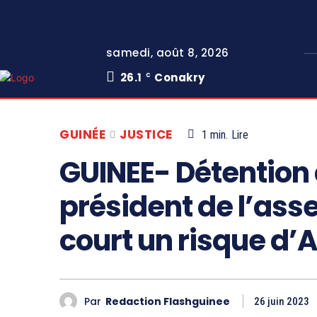
samedi, août 8, 2026
26.1
Conakry
C
GUINÉE
JUSTICE
1
min.
Lire
GUINEE- Détention
président de l’ass
court un risque d’
Par
Redaction Flashguinee
26 juin 2023