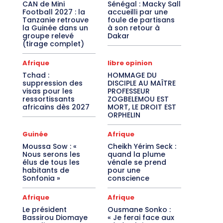
CAN de Mini
Sénégal : Macky Sall
Football 2027 : la
accueilli par une
Tanzanie retrouve
foule de partisans
la Guinée dans un
à son retour à
groupe relevé
Dakar
(tirage complet)
Afrique
libre opinion
Tchad :
HOMMAGE DU
suppression des
DISCIPLE AU MAÎTRE
visas pour les
PROFESSEUR
ressortissants
ZOGBELEMOU EST
africains dès 2027
MORT, LE DROIT EST
ORPHELIN
Guinée
Afrique
Moussa Sow : «
Cheikh Yérim Seck :
Nous serons les
quand la plume
élus de tous les
vénale se prend
habitants de
pour une
Sonfonia »
conscience
Afrique
Afrique
Le président
Ousmane Sonko :
Bassirou Diomaye
« Je ferai face aux