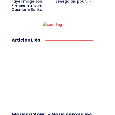
Faye limoge son
Sénégalais pour… »
Premier ministre
Ousmane Sonko
Articles Liés
Moussa Sow : « Nous serons les