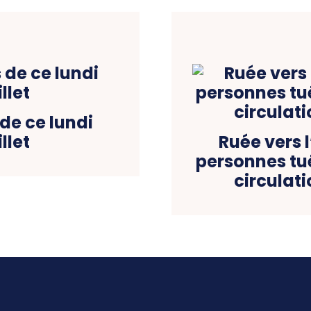
 de ce lundi
llet
Ruée vers l
personnes tu
circulat