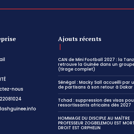
eprise
Ajouts récents
il
CAN de Mini Football 2027 : la Tan
retrouve la Guinée dans un groupe
(tirage complet)
ITÉ
Sénégal : Macky Sall accueilli par 
de partisans à son retour à Dakar
ctez-nous
22081024
Tchad : suppression des visas pou
ressortissants africains dès 2027
lashguinee.info
HOMMAGE DU DISCIPLE AU MAÎTRE
PROFESSEUR ZOGBELEMOU EST MORT,
DROIT EST ORPHELIN