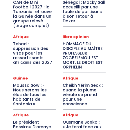
CAN de Mini
Sénégal : Macky Sall
Football 2027 : la
accueilli par une
Tanzanie retrouve
foule de partisans
la Guinée dans un
à son retour à
groupe relevé
Dakar
(tirage complet)
Afrique
libre opinion
Tchad :
HOMMAGE DU
suppression des
DISCIPLE AU MAÎTRE
visas pour les
PROFESSEUR
ressortissants
ZOGBELEMOU EST
africains dès 2027
MORT, LE DROIT EST
ORPHELIN
Guinée
Afrique
Moussa Sow : «
Cheikh Yérim Seck :
Nous serons les
quand la plume
élus de tous les
vénale se prend
habitants de
pour une
Sonfonia »
conscience
Afrique
Afrique
Le président
Ousmane Sonko :
Bassirou Diomaye
« Je ferai face aux