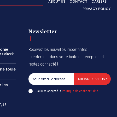
ABOUT US
CONTACT
CAREERS
PRIVACY POLICY
Newsletter
zanie
Recevez les nouvelles importantes
 relevé
directement dans votre boîte de réception et
restez connecté !
une foule
ABONNEZ-VOUS !
r les
J'ai lu et accepté la
Politique de confidentialité
.
 LE