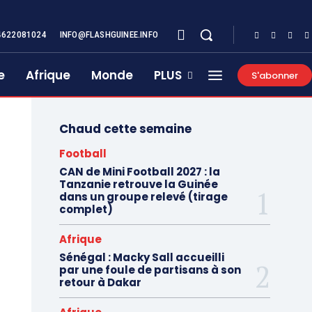
4622081024
INFO@FLASHGUINEE.INFO
e
Afrique
Monde
PLUS
S'abonner
Chaud cette semaine
Football
CAN de Mini Football 2027 : la
Tanzanie retrouve la Guinée
dans un groupe relevé (tirage
complet)
Afrique
Sénégal : Macky Sall accueilli
par une foule de partisans à son
retour à Dakar