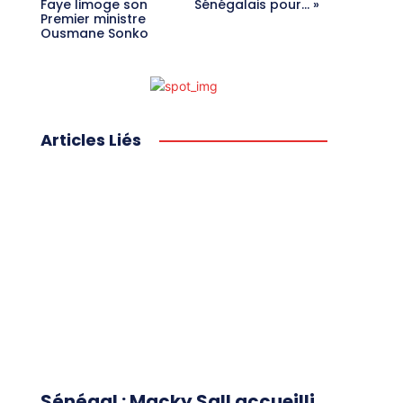
Faye limoge son
Sénégalais pour… »
Premier ministre
Ousmane Sonko
Articles Liés
Sénégal : Macky Sall accueilli