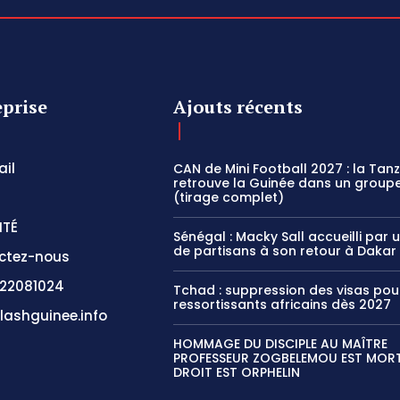
eprise
Ajouts récents
il
CAN de Mini Football 2027 : la Tan
retrouve la Guinée dans un groupe
(tirage complet)
ITÉ
Sénégal : Macky Sall accueilli par 
de partisans à son retour à Dakar
ctez-nous
22081024
Tchad : suppression des visas pou
ressortissants africains dès 2027
lashguinee.info
HOMMAGE DU DISCIPLE AU MAÎTRE
PROFESSEUR ZOGBELEMOU EST MORT,
DROIT EST ORPHELIN