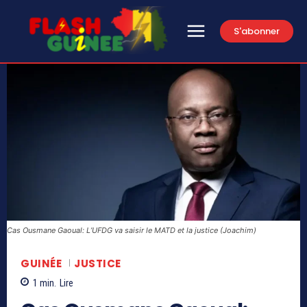
S'abonner
Cas Ousmane Gaoual: L’UFDG va saisir le MATD et la justice (Joachim)
GUINÉE
JUSTICE
1
min.
Lire