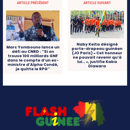
ARTICLE PRÉCÉDENT
ARTICLE SUIVANT
Naby Keita désigné
Marc Yombouno lance un
porte-drapeau guinéen
défi au CNRD : ‘’Si on
(JO Paris) « Cet honneur
trouve 100 milliards GNF
ne pouvait revenir qu’à
dans le compte d’un ex-
lui… », justifie Kaba
ministre d’Alpha Condé,
Diawara
je quitte le RPG’’