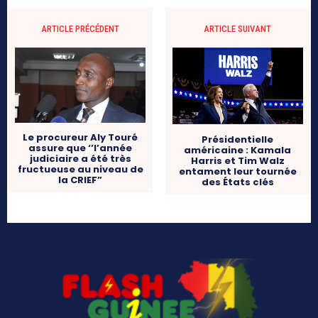
ARTICLE PRÉCÉDENT
ARTICLE SUIVANT
Le procureur Aly Touré
Présidentielle
assure que ‘’l’année
américaine : Kamala
judiciaire a été très
Harris et Tim Walz
fructueuse au niveau de
entament leur tournée
la CRIEF”
des États clés