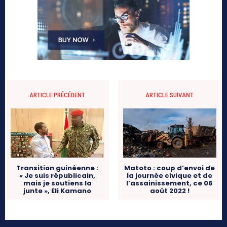
ARTICLE PRÉCÉDENT
ARTICLE SUIVANT
Transition guinéenne :
Matoto : coup d’envoi de
« Je suis républicain,
la journée civique et de
mais je soutiens la
l’assainissement, ce 06
junte », Eli Kamano
août 2022 !