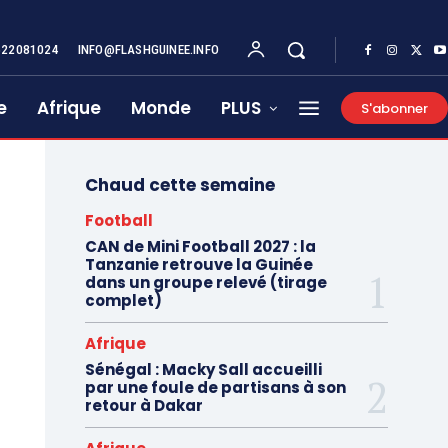
622081024
INFO@FLASHGUINEE.INFO
e
Afrique
Monde
PLUS
S'abonner
Chaud cette semaine
Football
CAN de Mini Football 2027 : la
Tanzanie retrouve la Guinée
dans un groupe relevé (tirage
complet)
Afrique
Sénégal : Macky Sall accueilli
par une foule de partisans à son
retour à Dakar