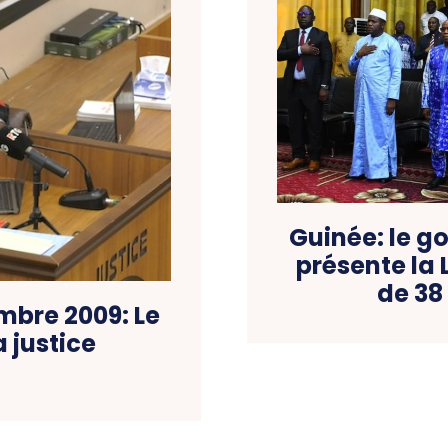
Guinée: le g
présente la 
de 38
embre 2009: Le
 justice