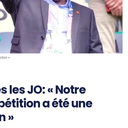
ction »
 les JO: « Notre
étition a été une
n »