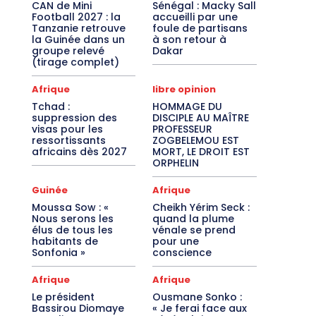
CAN de Mini
Sénégal : Macky Sall
Football 2027 : la
accueilli par une
Tanzanie retrouve
foule de partisans
la Guinée dans un
à son retour à
groupe relevé
Dakar
(tirage complet)
Afrique
libre opinion
Tchad :
HOMMAGE DU
suppression des
DISCIPLE AU MAÎTRE
visas pour les
PROFESSEUR
ressortissants
ZOGBELEMOU EST
africains dès 2027
MORT, LE DROIT EST
ORPHELIN
Guinée
Afrique
Moussa Sow : «
Cheikh Yérim Seck :
Nous serons les
quand la plume
élus de tous les
vénale se prend
habitants de
pour une
Sonfonia »
conscience
Afrique
Afrique
Le président
Ousmane Sonko :
Bassirou Diomaye
« Je ferai face aux