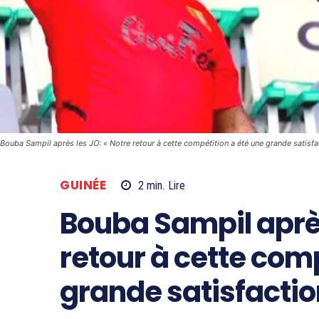
Bouba Sampil après les JO: « Notre retour à cette compétition a été une grande satisfa
GUINÉE
2
min.
Lire
Bouba Sampil après
retour à cette comp
grande satisfactio