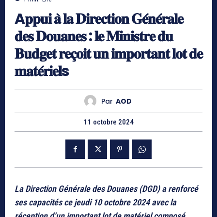
A𝐩𝐩𝐮𝐢 𝐚̀ 𝐥𝐚 𝐃𝐢𝐫𝐞𝐜𝐭𝐢𝐨𝐧 𝐆𝐞́𝐧𝐞́𝐫𝐚𝐥𝐞
𝐝𝐞𝐬 𝐃𝐨𝐮𝐚𝐧𝐞𝐬 : 𝐥𝐞 𝐌𝐢𝐧𝐢𝐬𝐭𝐫𝐞 𝐝𝐮
𝐁𝐮𝐝𝐠𝐞𝐭 𝐫𝐞𝐜̧𝐨𝐢𝐭 𝐮𝐧 𝐢𝐦𝐩𝐨𝐫𝐭𝐚𝐧𝐭 𝐥𝐨𝐭 𝐝𝐞
𝐦𝐚𝐭𝐞́𝐫𝐢𝐞𝐥s
Par
AOD
11 octobre 2024
La Direction Générale des Douanes (DGD) a renforcé
ses capacités ce jeudi 10 octobre 2024 avec la
réception d’un important lot de matériel composé