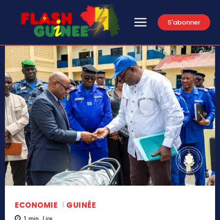
S'abonner
ECONOMIE
GUINÉE
1
min.
Lire